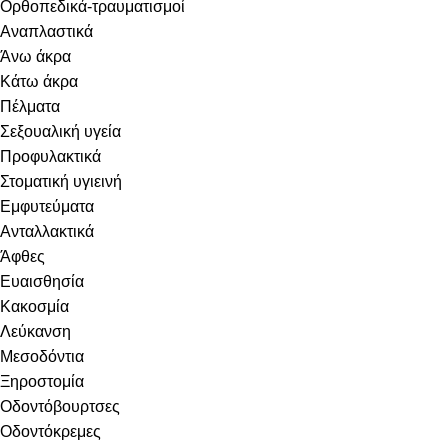
Ορθοπεδικά-τραυματισμοί
Αναπλαστικά
Άνω άκρα
Κάτω άκρα
Πέλματα
Σεξουαλική υγεία
Προφυλακτικά
Στοματική υγιεινή
Eμφυτεύματα
Ανταλλακτικά
Άφθες
Ευαισθησία
Κακοσμία
Λεύκανση
Μεσοδόντια
Ξηροστομία
Οδοντόβουρτσες
Οδοντόκρεμες