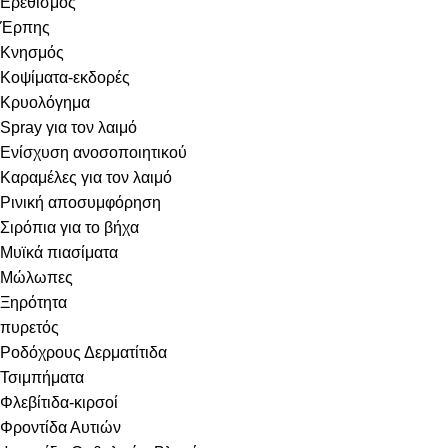
Ερεθισμός
Έρπης
Κνησμός
Κοψίματα-εκδορές
Κρυολόγημα
Spray για τον λαιμό
Ενίσχυση ανοσοποιητικού
Καραμέλες για τον λαιμό
Ρινική αποσυμφόρηση
Σιρόπια για το βήχα
Μυϊκά πιασίματα
Μώλωπες
Ξηρότητα
πυρετός
Ροδόχρους Δερματίτιδα
Τσιμπήματα
Φλεβίτιδα-κιρσοί
Φροντίδα Αυτιών