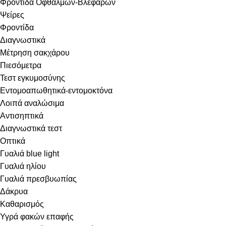
Φροντίδα Οφθαλμών-Βλεφάρων
Ψείρες
Φροντίδα
Διαγνωστικά
Μέτρηση σακχάρου
Πιεσόμετρα
Τεστ εγκυμοσύνης
Εντομοαπωθητικά-εντομοκτόνα
Λοιπά αναλώσιμα
Αντισηπτικά
Διαγνωστικά τεστ
Οπτικά
Γυαλιά blue light
Γυαλιά ηλίου
Γυαλιά πρεσβυωπίας
Δάκρυα
Καθαρισμός
Υγρά φακών επαφής