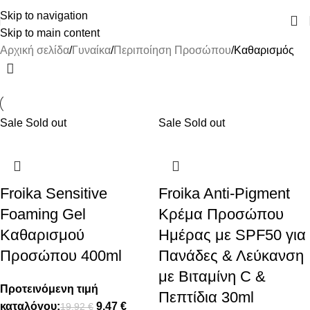
ΔΩΡΕΑΝ ΜΕΤΑΦΟΡΙΚΑ ΑΝΩ ΤΩΝ 45€
Skip to navigation
Skip to main content
Αρχική σελίδα
Γυναίκα
Περιποίηση Προσώπου
Καθαρισμός
Sale
Sold out
Sale
Sold out
Froika Sensitive
Froika Anti-Pigment
Foaming Gel
Κρέμα Προσώπου
Καθαρισμού
Ημέρας με SPF50 για
Προσώπου 400ml
Πανάδες & Λεύκανση
με Βιταμίνη C &
Προτεινόμενη τιμή
Πεπτίδια 30ml
καταλόγου:
9,47
€
19,92
€