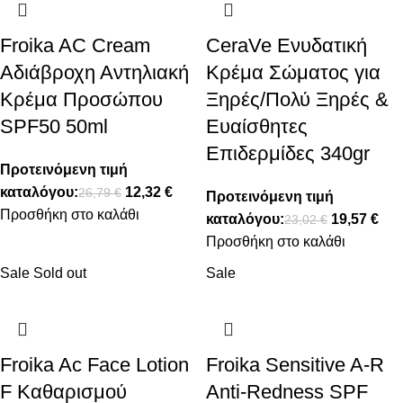
Froika AC Cream
CeraVe Ενυδατική
Αδιάβροχη Αντηλιακή
Κρέμα Σώματος για
Κρέμα Προσώπου
Ξηρές/Πολύ Ξηρές &
SPF50 50ml
Ευαίσθητες
Επιδερμίδες 340gr
Προτεινόμενη τιμή
καταλόγου:
12,32
€
26,79
€
Προτεινόμενη τιμή
Προσθήκη στο καλάθι
καταλόγου:
19,57
€
23,02
€
Προσθήκη στο καλάθι
Sale
Sold out
Sale
Froika Ac Face Lotion
Froika Sensitive A-R
F Καθαρισμού
Anti-Redness SPF