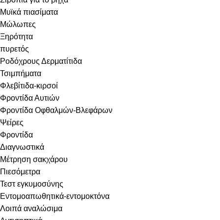
Μυϊκά πιασίματα
Μώλωπες
Ξηρότητα
πυρετός
Ροδόχρους Δερματίτιδα
Τσιμπήματα
Φλεβίτιδα-κιρσοί
Φροντίδα Αυτιών
Φροντίδα Οφθαλμών-Βλεφάρων
Ψείρες
Φροντίδα
Διαγνωστικά
Μέτρηση σακχάρου
Πιεσόμετρα
Τεστ εγκυμοσύνης
Εντομοαπωθητικά-εντομοκτόνα
Λοιπά αναλώσιμα