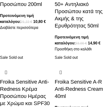
Προσώπου 200ml
50+ Αντηλιακό
Προσώπου κατά της
Προτεινόμενη τιμή
Ακμής & της
καταλόγου:
10,80
€
21,22
€
Ερυθρότητας 50ml
Διαβάστε περισσότερα
Προτεινόμενη τιμή
καταλόγου:
14,90
€
33,00
€
Προσθήκη στο καλάθι
Sale
Sold out
Sale
Sold out
Froika Sensitive Anti-
Froika Sensitive A-R
Redness Κρέμα
Anti-Redness Cream
Προσώπου Ημέρας
40ml
με Χρώμα και SPF30