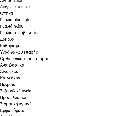
Αντισηπτικά
Διαγνωστικά τεστ
Οπτικά
Γυαλιά blue light
Γυαλιά ηλίου
Γυαλιά πρεσβυωπίας
Δάκρυα
Καθαρισμός
Υγρά φακών επαφής
Ορθοπεδικά-τραυματισμοί
Αναπλαστικά
Άνω άκρα
Κάτω άκρα
Πέλματα
Σεξουαλική υγεία
Προφυλακτικά
Στοματική υγιεινή
Eμφυτεύματα