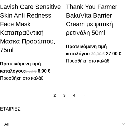
Lavish Care Sensitive
Thank You Farmer
Skin Anti Redness
BakuVita Barrier
Face Mask
Cream με φυτική
Καταπραϋντική
ρετινόλη 50ml
Μάσκα Προσώπου,
Προτεινόμενη τιμή
75ml
καταλόγου:
27,00
€
30,00
€
Προσθήκη στο καλάθι
Προτεινόμενη τιμή
καταλόγου:
6,90
€
9,60
€
Προσθήκη στο καλάθι
1
2
3
4
→
ΕΤΑΙΡΙΕΣ