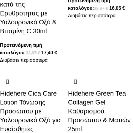
Προτεινόμενη τιμή
κατά της
καταλόγου:
16,05
€
32,87
€
Ερυθρότητας με
Διαβάστε περισσότερα
Υαλουρονικό Οξύ &
Βιταμίνη C 30ml
Προτεινόμενη τιμή
καταλόγου:
17,40
€
32,87
€
Διαβάστε περισσότερα
Hidehere Cica Care
Hidehere Green Tea
Lotion Τόνωσης
Collagen Gel
Προσώπου με
Καθαρισμού
Υαλουρονικό Οξύ για
Προσώπου & Ματιών
Ευαίσθητες
25ml