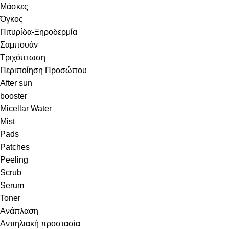
Μάσκες
Όγκος
Πιτυρίδα-Ξηροδερμία
Σαμπουάν
Τριχόπτωση
Περιποίηση Προσώπου
After sun
booster
Micellar Water
Mist
Pads
Patches
Peeling
Scrub
Serum
Toner
Ανάπλαση
Αντιηλιακή προστασία