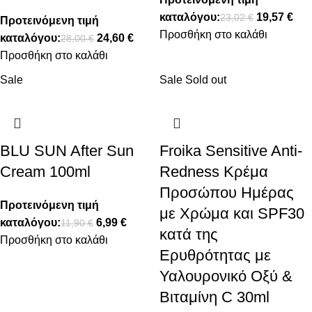
καταλόγου:
19,57
€
23,02
€
Προτεινόμενη τιμή
Προσθήκη στο καλάθι
καταλόγου:
24,60
€
28,00
€
Προσθήκη στο καλάθι
Sale
Sale
Sold out
BLU SUN After Sun
Froika Sensitive Anti-
Cream 100ml
Redness Κρέμα
Προσώπου Ημέρας
Προτεινόμενη τιμή
με Χρώμα και SPF30
καταλόγου:
6,99
€
11,90
€
κατά της
Προσθήκη στο καλάθι
Ερυθρότητας με
Υαλουρονικό Οξύ &
Βιταμίνη C 30ml