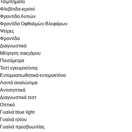
Τσιμπήματα
Φλεβίτιδα-κιρσοί
Φροντίδα Αυτιών
Φροντίδα Οφθαλμών-Βλεφάρων
Ψείρες
Φροντίδα
Διαγνωστικά
Μέτρηση σακχάρου
Πιεσόμετρα
Τεστ εγκυμοσύνης
Εντομοαπωθητικά-εντομοκτόνα
Λοιπά αναλώσιμα
Αντισηπτικά
Διαγνωστικά τεστ
Οπτικά
Γυαλιά blue light
Γυαλιά ηλίου
Γυαλιά πρεσβυωπίας