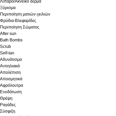
Λιπαρό/Ακνεϊκό δέρμα
Ξύρισμα
Περιποίηση ματιών-χειλιών
Φρύδια-Βλεφαρίδες
Περιποίηση Σώματος
After sun
Bath Bombs
Scrub
Self-tan
Αδυνάτισμα
Αντιηλιακά
Απολέπιση
Αποσμητικά
Αφρόλουτρα
Ενυδάτωση
Θρέψη
Ραγάδες
Σύσφιξη