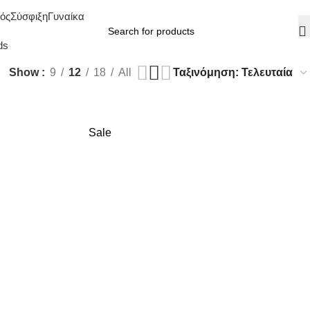
ός
Σύσφιξη
Γυναίκα
ds
Show
9
12
18
All
Sale