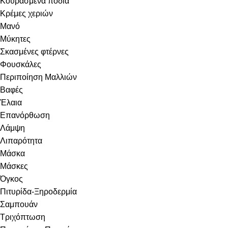
Κουρασμένα πόδια
Κρέμες χεριών
Μανό
Μύκητες
Σκασμένες φτέρνες
Φουσκάλες
Περιποίηση Μαλλιών
Βαφές
Έλαια
Επανόρθωση
Λάμψη
Λιπαρότητα
Μάσκα
Μάσκες
Όγκος
Πιτυρίδα-Ξηροδερμία
Σαμπουάν
Τριχόπτωση