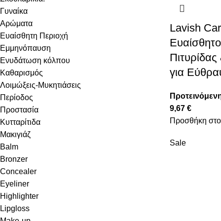
Γυναίκα
Αρώματα
Lavish Ca
Ευαίσθητη Περιοχή
Ευαίσθητο
Εμμηνόπαυση
Πιτυρίδας
Ενυδάτωση κόλπου
για Εύθρα
Καθαρισμός
Λοιμώξεις-Μυκητιάσεις
Προτεινόμενη
Περίοδος
9,67
€
Προστασία
Προσθήκη στο
Κυτταρίτιδα
Μακιγιάζ
Sale
Balm
Bronzer
Concealer
Eyeliner
Highlighter
Lipgloss
Make-up