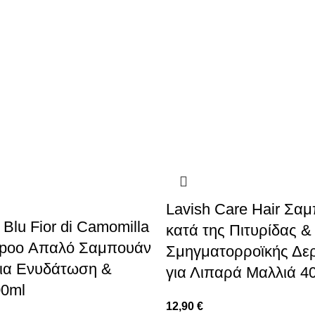
Lavish Care Hair Σα
Blu Fior di Camomilla
κατά της Πιτυρίδας &
mpoo Απαλό Σαμπουάν
Σμηγματορροϊκής Δερ
ια Eνυδάτωση &
για Λιπαρά Μαλλιά 4
00ml
12,90
€