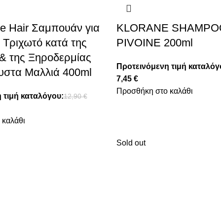
re Hair Σαμπουάν για
KLORANE SHAMPO
 Τριχωτό κατά της
PIVOINE 200ml
 & της Ξηροδερμίας
Προτεινόμενη τιμή καταλόγ
υστα Μαλλιά 400ml
7,45
€
Προσθήκη στο καλάθι
 τιμή καταλόγου:
12,90
€
 καλάθι
Sold out