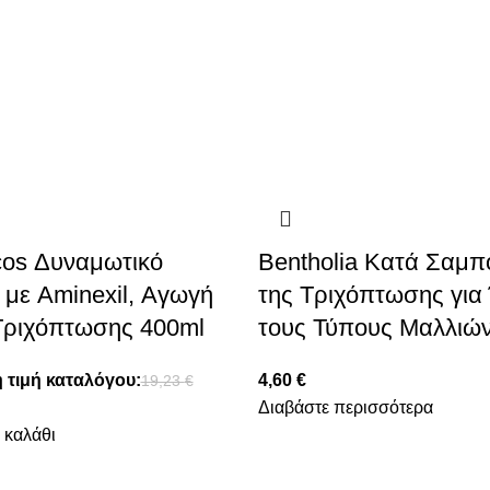
cos Δυναμωτικό
Bentholia Κατά Σαμπ
με Aminexil, Αγωγή
της Τριχόπτωσης για
Τριχόπτωσης 400ml
τους Τύπους Μαλλιώ
 τιμή καταλόγου:
4,60
€
19,23
€
Διαβάστε περισσότερα
 καλάθι