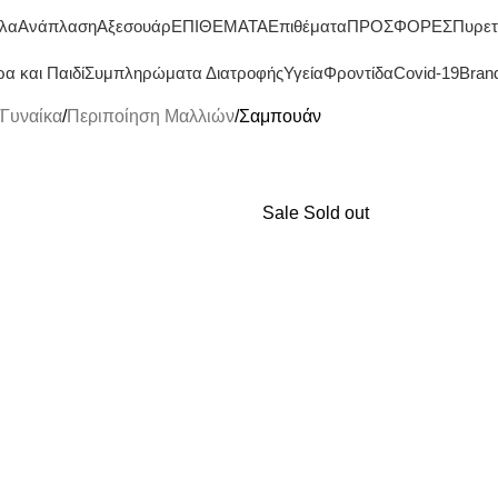
ΔΩΡΕΑΝ ΜΕΤΑΦΟΡΙΚΑ ΑΝΩ ΤΩΝ 45€
λα
Ανάπλαση
Αξεσουάρ
ΕΠΙΘΕΜΑΤΑ
Επιθέματα
ΠΡΟΣΦΟΡΕΣ
Πυρετ
α και Παιδί
Συμπληρώματα Διατροφής
Υγεία
Φροντίδα
Covid-19
Bran
Γυναίκα
Περιποίηση Μαλλιών
Σαμπουάν
Sale
Sold out