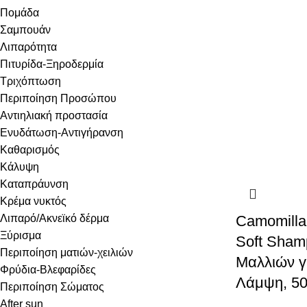
Πομάδα
Σαμπουάν
Λιπαρότητα
Πιτυρίδα-Ξηροδερμία
Τριχόπτωση
Περιποίηση Προσώπου
Αντιηλιακή προστασία
Ενυδάτωση-Αντιγήρανση
Καθαρισμός
Κάλυψη
Καταπράυνση
Κρέμα νυκτός
Λιπαρό/Ακνεϊκό δέρμα
Camomilla 
Ξύρισμα
Soft Sha
Περιποίηση ματιών-χειλιών
Mαλλιών γ
Φρύδια-Βλεφαρίδες
Λάμψη, 5
Περιποίηση Σώματος
After sun