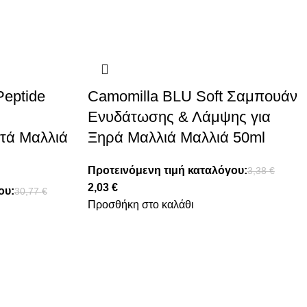
Peptide
Camomilla BLU Soft Σαμπουάν
Ενυδάτωσης & Λάμψης για
τά Μαλλιά
Ξηρά Μαλλιά Μαλλιά 50ml
Προτεινόμενη τιμή καταλόγου:
3,38
€
2,03
€
ου:
30,77
€
Προσθήκη στο καλάθι