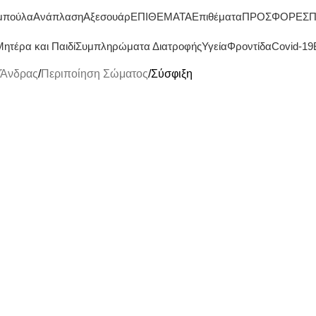
ΔΩΡΕΑΝ ΜΕΤΑΦΟΡΙΚΑ ΑΝΩ ΤΩΝ 45€
μπούλα
Ανάπλαση
Αξεσουάρ
ΕΠΙΘΕΜΑΤΑ
Επιθέματα
ΠΡΟΣΦΟΡΕΣ
Π
ητέρα και Παιδί
Συμπληρώματα Διατροφής
Υγεία
Φροντίδα
Covid-19
Άνδρας
Περιποίηση Σώματος
Σύσφιξη