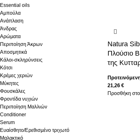
Essential oils
Αμπούλα
Ανάπλαση
Άνδρας
Αρώματα
Natura Si
Περιποίηση Άκρων
Αποσμητικά
Πλούσιο 
Κάλοι-σκληρύνσεις
της Κυτταρ
Κότσι
Κρέμες χεριών
Προτεινόμενη
Μύκητες
21,26
€
Φουσκάλες
Προσθήκη στο
Φροντίδα νυχιών
Περιποίηση Μαλλιών
Conditioner
Serum
Ευαίσθητο/Ερεθισμένο τριχωτό
Μαλακτικό