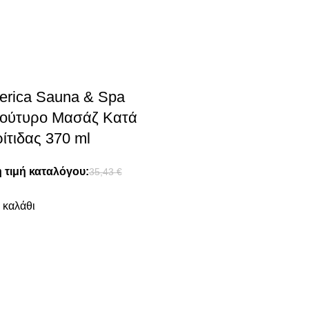
berica Sauna & Spa
Βούτυρο Μασάζ Κατά
ίτιδας 370 ml
 τιμή καταλόγου:
35,43
€
 καλάθι