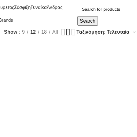
υρετός
Σύσφιξη
Γυναίκα
Άνδρας
Brands
Search
Show
9
12
18
All