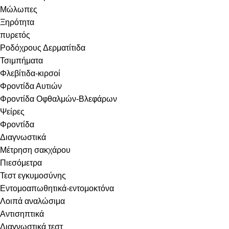
Μώλωπες
Ξηρότητα
πυρετός
Ροδόχρους Δερματίτιδα
Τσιμπήματα
Φλεβίτιδα-κιρσοί
Φροντίδα Αυτιών
Φροντίδα Οφθαλμών-Βλεφάρων
Ψείρες
Φροντίδα
Διαγνωστικά
Μέτρηση σακχάρου
Πιεσόμετρα
Τεστ εγκυμοσύνης
Εντομοαπωθητικά-εντομοκτόνα
Λοιπά αναλώσιμα
Αντισηπτικά
Διαγνωστικά τεστ